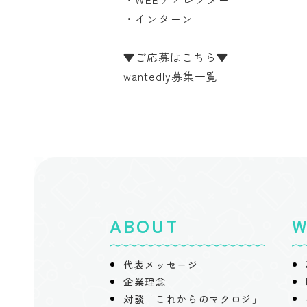
・インターン
▼ご応募はこちら▼
wantedly募集一覧
ABOUT
W
代表メッセージ
企業理念
対談「これからのマクロジ」