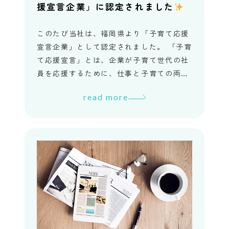
援宣言企業」に認定されました
このたび当社は、福岡県より「子育て応援
宣言企業」として認定されました。 「子育
て応援宣言」とは、企業が子育て世代の社
員を応援するために、仕事と子育ての両立
を支援する取り組みを宣言・実行する制度
read more
です。マクロジでは、誰もがラ […]