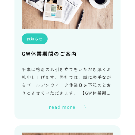
お知らせ
GW休業期間のご案内
平素は格別のお引き立てをいただき厚くお
礼申し上げます。弊社では、誠に勝手なが
らゴールデンウィーク休業日を下記のとお
りとさせていただきます。 【GW休業期
間】2025年4月29日（火）2025年4月30日
read more
（水）※終日社内研 […]